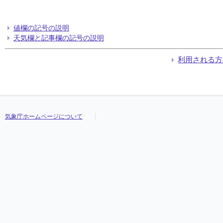
値欄の記号の説明
天気欄と記事欄の記号の説明
利用される方
気象庁ホームページについて