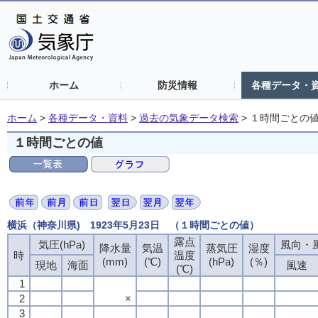
ホーム
防災情報
各種データ・
ホーム
>
各種データ・資料
>
過去の気象データ検索
>
１時間ごとの
１時間ごとの値
横浜（神奈川県) 1923年5月23日 （１時間ごとの値）
露点
気圧(hPa)
風向・風
降水量
気温
蒸気圧
湿度
時
温度
(mm)
(℃)
(hPa)
(％)
現地
海面
風速
(℃)
1
2
×
3