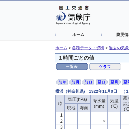
ホーム
防災情
ホーム
>
各種データ・資料
>
過去の気象
１時間ごとの値
横浜（神奈川県) 1922年11月9日 
露
気圧(hPa)
降水量
気温
時
温
(mm)
(℃)
現地
海面
(℃
1
2
×
3