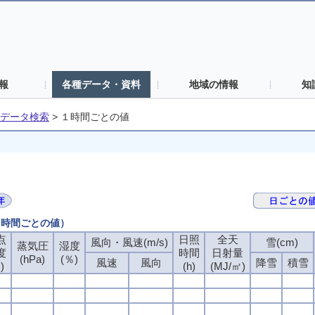
報
各種データ・資料
地域の情報
知
データ検索
>
１時間ごとの値
（１時間ごとの値）
点
日照
全天
風向・風速(m/s)
雪(cm)
蒸気圧
湿度
度
時間
日射量
(hPa)
(％)
風速
風向
降雪
積雪
)
(h)
(MJ/㎡)