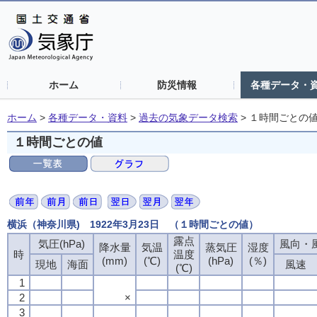
ホーム
防災情報
各種データ・
ホーム
>
各種データ・資料
>
過去の気象データ検索
>
１時間ごとの
１時間ごとの値
横浜（神奈川県) 1922年3月23日 （１時間ごとの値）
露点
気圧(hPa)
風向・風
降水量
気温
蒸気圧
湿度
時
温度
(mm)
(℃)
(hPa)
(％)
現地
海面
風速
(℃)
1
2
×
3