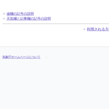
値欄の記号の説明
天気欄と記事欄の記号の説明
利用される方
気象庁ホームページについて