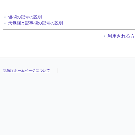
値欄の記号の説明
天気欄と記事欄の記号の説明
利用される方
気象庁ホームページについて