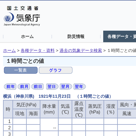
ホーム
防災情報
各種データ・
ホーム
>
各種データ・資料
>
過去の気象データ検索
>
１時間ごとの
１時間ごとの値
横浜（神奈川県) 1921年11月23日 （１時間ごとの値）
露点
気圧(hPa)
風向・風
降水量
気温
蒸気圧
湿度
時
温度
(mm)
(℃)
(hPa)
(％)
現地
海面
風速
(℃)
1
2
--
3