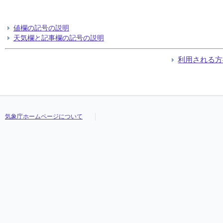
値欄の記号の説明
天気欄と記事欄の記号の説明
利用される方
気象庁ホームページについて