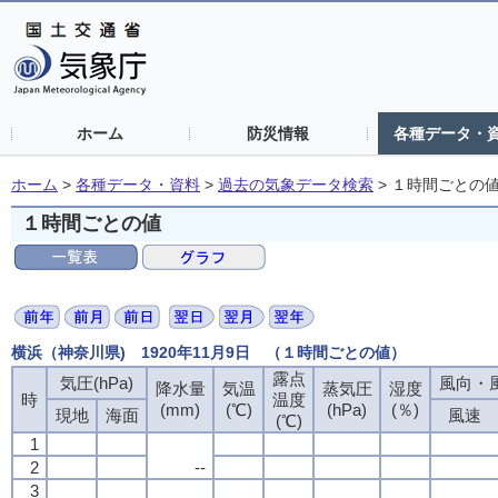
ホーム
防災情報
各種データ・
ホーム
>
各種データ・資料
>
過去の気象データ検索
>
１時間ごとの
１時間ごとの値
横浜（神奈川県) 1920年11月9日 （１時間ごとの値）
露点
露点
露点
露点
気圧(hPa)
気圧(hPa)
気圧(hPa)
気圧(hPa)
風向・風
風向・風
風向・風
風向・風
降水量
降水量
降水量
降水量
気温
気温
気温
気温
蒸気圧
蒸気圧
蒸気圧
蒸気圧
湿度
湿度
湿度
湿度
時
時
時
時
温度
温度
温度
温度
(mm)
(mm)
(mm)
(mm)
(℃)
(℃)
(℃)
(℃)
(hPa)
(hPa)
(hPa)
(hPa)
(％)
(％)
(％)
(％)
現地
現地
現地
現地
海面
海面
海面
海面
風速
風速
風速
風速
(℃)
(℃)
(℃)
(℃)
1
1
1
1
2
2
2
2
--
--
--
--
3
3
3
3