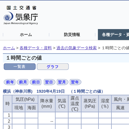
ホーム
防災情報
各種データ・
ホーム
>
各種データ・資料
>
過去の気象データ検索
>
１時間ごとの
１時間ごとの値
横浜（神奈川県) 1920年4月19日 （１時間ごとの値）
露点
気圧(hPa)
風向・風
降水量
気温
蒸気圧
湿度
時
温度
(mm)
(℃)
(hPa)
(％)
現地
海面
風速
(℃)
1
2
--
3