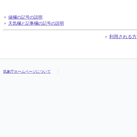
値欄の記号の説明
天気欄と記事欄の記号の説明
利用される方
気象庁ホームページについて