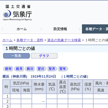
ホーム
防災情報
各種データ・
ホーム
>
各種データ・資料
>
過去の気象データ検索
>
１時間ごとの
１時間ごとの値
横浜（神奈川県) 1919年11月24日 （１時間ごとの値）
露点
気圧(hPa)
風向・風
降水量
気温
蒸気圧
湿度
時
温度
(mm)
(℃)
(hPa)
(％)
現地
海面
風速
(℃)
1
2
--
3