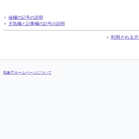
値欄の記号の説明
天気欄と記事欄の記号の説明
利用される方
気象庁ホームページについて