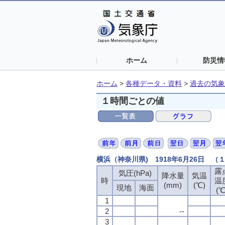
ホーム
防災情
ホーム
>
各種データ・資料
>
過去の気象
１時間ごとの値
横浜（神奈川県) 1918年6月26日 
露
気圧(hPa)
降水量
気温
時
温
(mm)
(℃)
現地
海面
(℃
1
2
--
3