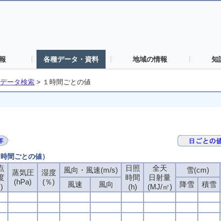
報
各種データ・資料
地域の情報
知
データ検索
>
１時間ごとの値
（１時間ごとの値）
点
日照
全天
風向・風速(m/s)
雪(cm)
蒸気圧
湿度
度
時間
日射量
(hPa)
(％)
風速
風向
降雪
積雪
)
(h)
(MJ/㎡)