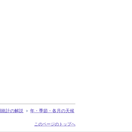
測統計の解説
年・季節・各月の天候
このページのトップへ