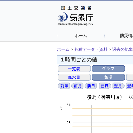
ホーム
防災情
ホーム
>
各種データ・資料
>
過去の気象
１時間ごとの値