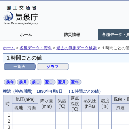
ホーム
防災情報
各種データ・
ホーム
>
各種データ・資料
>
過去の気象データ検索
>
１時間ごとの
１時間ごとの値
横浜（神奈川県) 1890年4月8日 （１時間ごとの値）
露点
露点
露点
露点
気圧(hPa)
気圧(hPa)
気圧(hPa)
気圧(hPa)
風向・風
風向・風
風向・風
風向・風
降水量
降水量
降水量
降水量
気温
気温
気温
気温
蒸気圧
蒸気圧
蒸気圧
蒸気圧
湿度
湿度
湿度
湿度
時
時
時
時
温度
温度
温度
温度
(mm)
(mm)
(mm)
(mm)
(℃)
(℃)
(℃)
(℃)
(hPa)
(hPa)
(hPa)
(hPa)
(％)
(％)
(％)
(％)
現地
現地
現地
現地
海面
海面
海面
海面
風速
風速
風速
風速
(℃)
(℃)
(℃)
(℃)
1
1
1
1
2
2
2
2
3
3
3
3