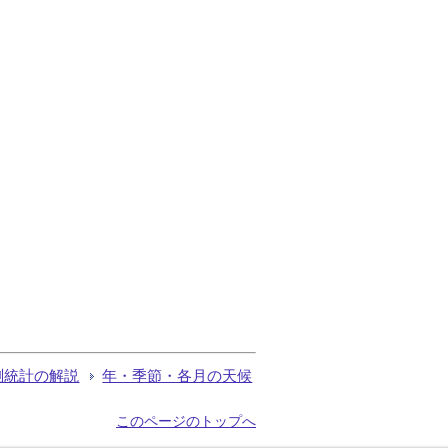
測統計の解説
年・季節・各月の天候
このページのトップへ