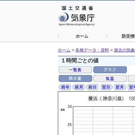
ホーム
防災情
ホーム
>
各種データ・資料
>
過去の気象
１時間ごとの値