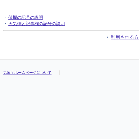
値欄の記号の説明
天気欄と記事欄の記号の説明
利用される方
気象庁ホームページについて