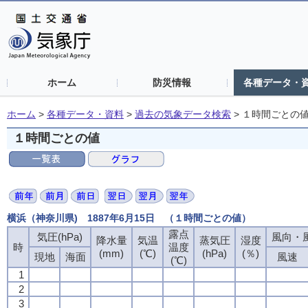
ホーム
防災情報
各種データ・
ホーム
>
各種データ・資料
>
過去の気象データ検索
>
１時間ごとの
１時間ごとの値
横浜（神奈川県) 1887年6月15日 （１時間ごとの値）
露点
気圧(hPa)
風向・風
降水量
気温
蒸気圧
湿度
時
温度
(mm)
(℃)
(hPa)
(％)
現地
海面
風速
(℃)
1
2
3