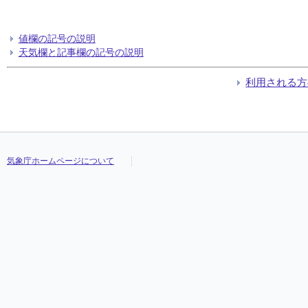
値欄の記号の説明
天気欄と記事欄の記号の説明
利用される方
気象庁ホームページについて