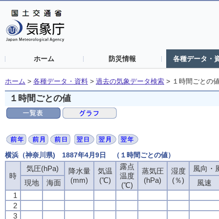
ホーム
防災情報
各種データ・
ホーム
>
各種データ・資料
>
過去の気象データ検索
>
１時間ごとの
１時間ごとの値
横浜（神奈川県) 1887年4月9日 （１時間ごとの値）
露点
気圧(hPa)
風向・風
降水量
気温
蒸気圧
湿度
時
温度
(mm)
(℃)
(hPa)
(％)
現地
海面
風速
(℃)
1
2
3