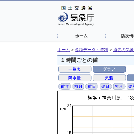
ホーム
防災情
ホーム
>
各種データ・資料
>
過去の気象
１時間ごとの値