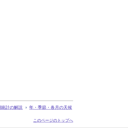
測統計の解説
年・季節・各月の天候
このページのトップへ