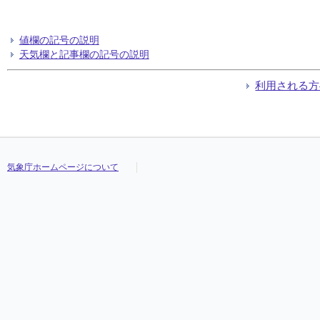
値欄の記号の説明
天気欄と記事欄の記号の説明
利用される方
気象庁ホームページについて