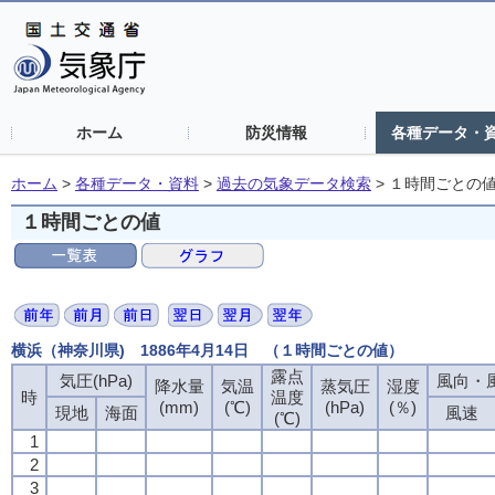
ホーム
防災情報
各種データ・
ホーム
>
各種データ・資料
>
過去の気象データ検索
>
１時間ごとの
１時間ごとの値
横浜（神奈川県) 1886年4月14日 （１時間ごとの値）
露点
気圧(hPa)
風向・風
降水量
気温
蒸気圧
湿度
時
温度
(mm)
(℃)
(hPa)
(％)
現地
海面
風速
(℃)
1
2
3