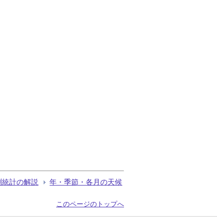
測統計の解説
年・季節・各月の天候
このページのトップへ