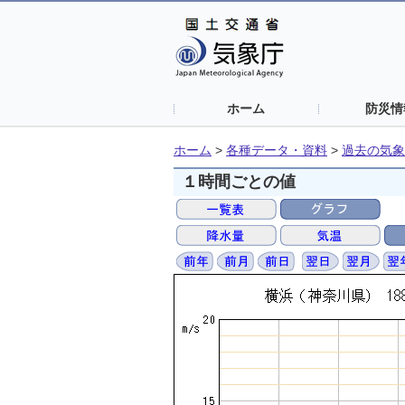
ホーム
防災情
ホーム
>
各種データ・資料
>
過去の気象
１時間ごとの値