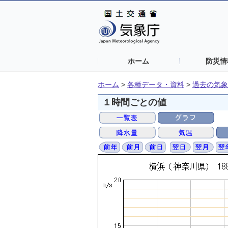
ホーム
防災情
ホーム
>
各種データ・資料
>
過去の気象
１時間ごとの値