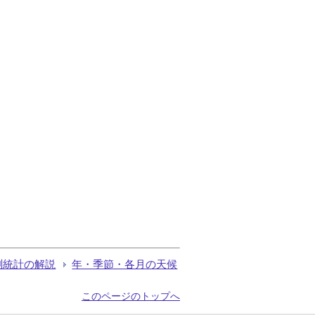
測統計の解説
年・季節・各月の天候
このページのトップへ