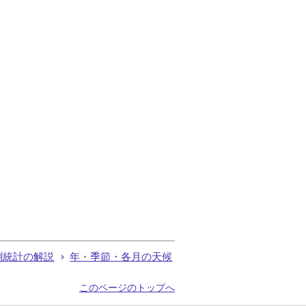
測統計の解説
年・季節・各月の天候
このページのトップへ