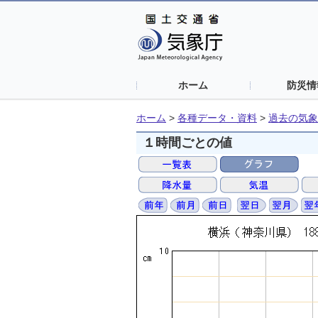
ホーム
防災情
ホーム
>
各種データ・資料
>
過去の気象
１時間ごとの値