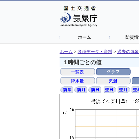
ホーム
防災情
ホーム
>
各種データ・資料
>
過去の気象
１時間ごとの値