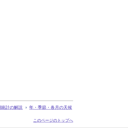
測統計の解説
年・季節・各月の天候
このページのトップへ