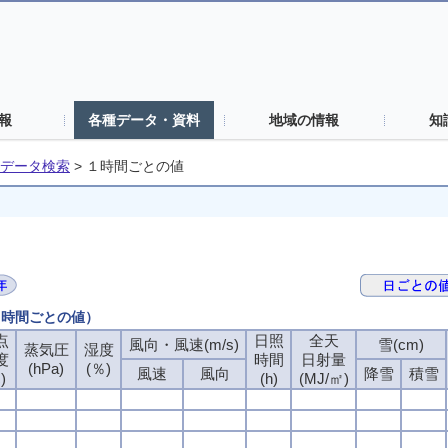
報
各種データ・資料
地域の情報
知
データ検索
>
１時間ごとの値
（１時間ごとの値）
点
日照
全天
風向・風速(m/s)
雪(cm)
蒸気圧
湿度
度
時間
日射量
(hPa)
(％)
風速
風向
降雪
積雪
)
(h)
(MJ/㎡)