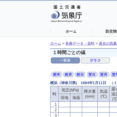
ホーム
防災情
ホーム
>
各種データ・資料
>
過去の気象
１時間ごとの値
横浜（神奈川県) 1884年1月11日 
露
気圧(hPa)
降水量
気温
時
温
(mm)
(℃)
現地
海面
(℃
1
2
3