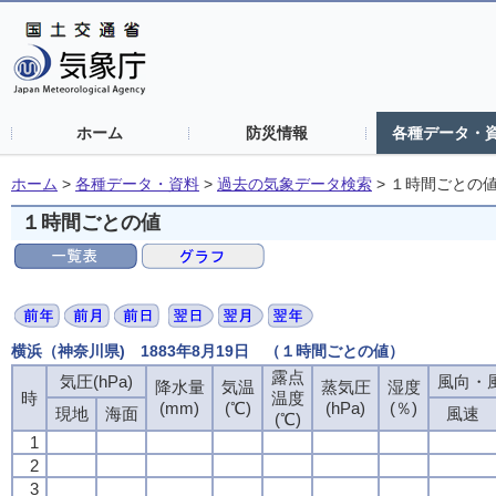
ホーム
防災情報
各種データ・
ホーム
>
各種データ・資料
>
過去の気象データ検索
>
１時間ごとの
１時間ごとの値
横浜（神奈川県) 1883年8月19日 （１時間ごとの値）
露点
露点
露点
露点
気圧(hPa)
気圧(hPa)
気圧(hPa)
気圧(hPa)
風向・風
風向・風
風向・風
風向・風
降水量
降水量
降水量
降水量
気温
気温
気温
気温
蒸気圧
蒸気圧
蒸気圧
蒸気圧
湿度
湿度
湿度
湿度
時
時
時
時
温度
温度
温度
温度
(mm)
(mm)
(mm)
(mm)
(℃)
(℃)
(℃)
(℃)
(hPa)
(hPa)
(hPa)
(hPa)
(％)
(％)
(％)
(％)
現地
現地
現地
現地
海面
海面
海面
海面
風速
風速
風速
風速
(℃)
(℃)
(℃)
(℃)
1
1
1
1
2
2
2
2
3
3
3
3