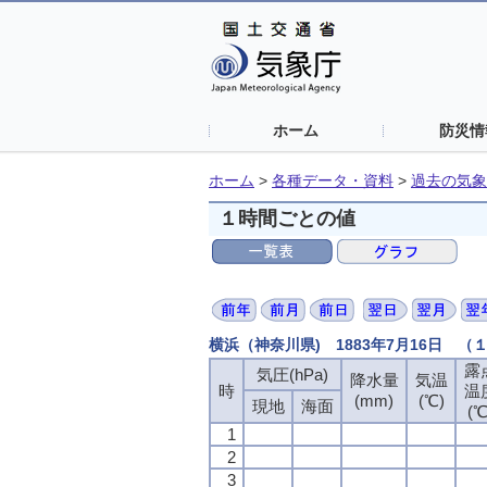
ホーム
防災情
ホーム
>
各種データ・資料
>
過去の気象
１時間ごとの値
横浜（神奈川県) 1883年7月16日 
露
気圧(hPa)
降水量
気温
時
温
(mm)
(℃)
現地
海面
(℃
1
2
3