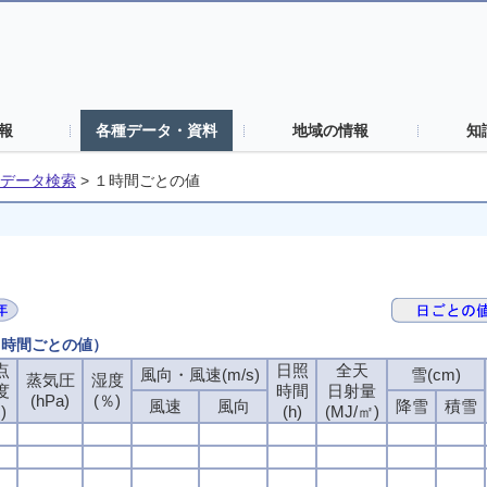
報
各種データ・資料
地域の情報
知
データ検索
>
１時間ごとの値
（１時間ごとの値）
点
日照
全天
風向・風速(m/s)
雪(cm)
蒸気圧
湿度
度
時間
日射量
(hPa)
(％)
風速
風向
降雪
積雪
)
(h)
(MJ/㎡)