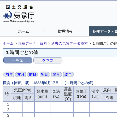
ホーム
防災情報
各種データ・
ホーム
>
各種データ・資料
>
過去の気象データ検索
>
１時間ごとの
１時間ごとの値
横浜（神奈川県) 1883年6月17日 （１時間ごとの値）
露点
露点
露点
露点
気圧(hPa)
気圧(hPa)
気圧(hPa)
気圧(hPa)
風向・風
風向・風
風向・風
風向・風
降水量
降水量
降水量
降水量
気温
気温
気温
気温
蒸気圧
蒸気圧
蒸気圧
蒸気圧
湿度
湿度
湿度
湿度
時
時
時
時
温度
温度
温度
温度
(mm)
(mm)
(mm)
(mm)
(℃)
(℃)
(℃)
(℃)
(hPa)
(hPa)
(hPa)
(hPa)
(％)
(％)
(％)
(％)
現地
現地
現地
現地
海面
海面
海面
海面
風速
風速
風速
風速
(℃)
(℃)
(℃)
(℃)
1
1
1
1
2
2
2
2
3
3
3
3