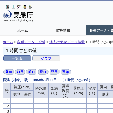
ホーム
防災情報
各種データ・
ホーム
>
各種データ・資料
>
過去の気象データ検索
>
１時間ごとの
１時間ごとの値
横浜（神奈川県) 1883年3月11日 （１時間ごとの値）
露点
露点
露点
露点
気圧(hPa)
気圧(hPa)
気圧(hPa)
気圧(hPa)
風向・風
風向・風
風向・風
風向・風
降水量
降水量
降水量
降水量
気温
気温
気温
気温
蒸気圧
蒸気圧
蒸気圧
蒸気圧
湿度
湿度
湿度
湿度
時
時
時
時
温度
温度
温度
温度
(mm)
(mm)
(mm)
(mm)
(℃)
(℃)
(℃)
(℃)
(hPa)
(hPa)
(hPa)
(hPa)
(％)
(％)
(％)
(％)
現地
現地
現地
現地
海面
海面
海面
海面
風速
風速
風速
風速
(℃)
(℃)
(℃)
(℃)
1
1
1
1
2
2
2
2
3
3
3
3