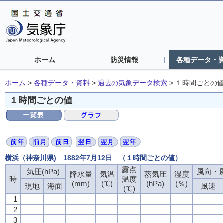
ホーム
防災情報
各種データ・
ホーム
>
各種データ・資料
>
過去の気象データ検索
>
１時間ごとの
１時間ごとの値
横浜（神奈川県) 1882年7月12日 （１時間ごとの値）
露点
気圧(hPa)
風向・風
降水量
気温
蒸気圧
湿度
時
温度
(mm)
(℃)
(hPa)
(％)
現地
海面
風速
(℃)
1
2
3