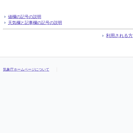
値欄の記号の説明
天気欄と記事欄の記号の説明
利用される方
気象庁ホームページについて