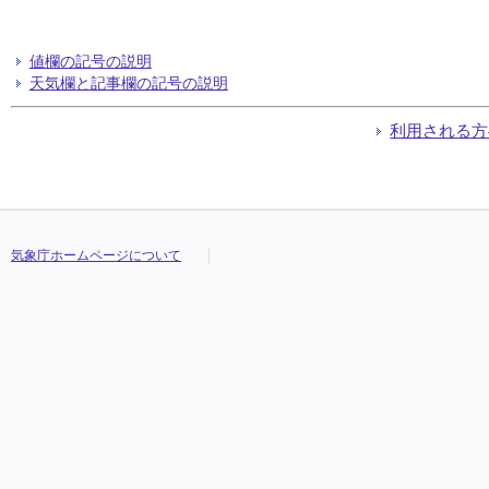
値欄の記号の説明
天気欄と記事欄の記号の説明
利用される方
気象庁ホームページについて