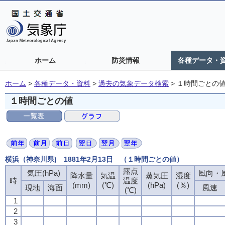
ホーム
防災情報
各種データ・
ホーム
>
各種データ・資料
>
過去の気象データ検索
>
１時間ごとの
１時間ごとの値
横浜（神奈川県) 1881年2月13日 （１時間ごとの値）
露点
気圧(hPa)
風向・風
降水量
気温
蒸気圧
湿度
時
温度
(mm)
(℃)
(hPa)
(％)
現地
海面
風速
(℃)
1
2
3