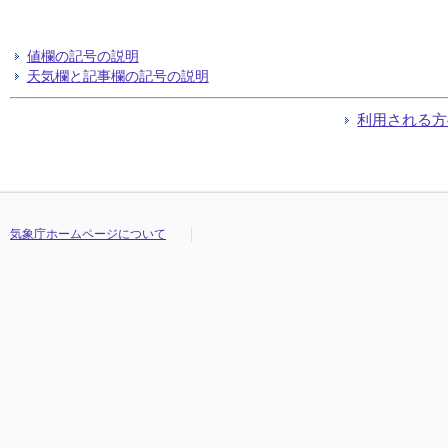
値欄の記号の説明
天気欄と記事欄の記号の説明
利用される方
気象庁ホームページについて