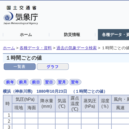
ホーム
防災情報
各種データ・
ホーム
>
各種データ・資料
>
過去の気象データ検索
>
１時間ごとの
１時間ごとの値
横浜（神奈川県) 1880年10月23日 （１時間ごとの値）
露点
気圧(hPa)
風向・風
降水量
気温
蒸気圧
湿度
時
温度
(mm)
(℃)
(hPa)
(％)
現地
海面
風速
(℃)
1
2
3