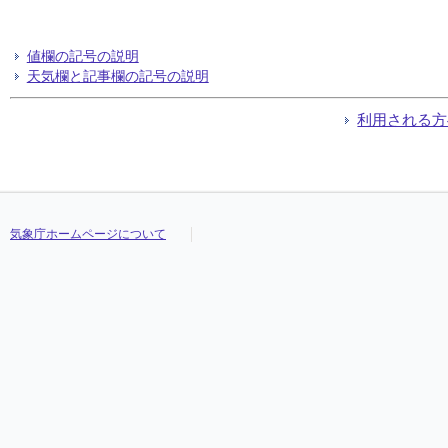
値欄の記号の説明
天気欄と記事欄の記号の説明
利用される方
気象庁ホームページについて