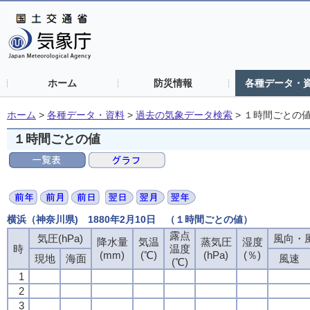
ホーム
防災情報
各種データ・
ホーム
>
各種データ・資料
>
過去の気象データ検索
>
１時間ごとの
１時間ごとの値
横浜（神奈川県) 1880年2月10日 （１時間ごとの値）
露点
気圧(hPa)
風向・風
降水量
気温
蒸気圧
湿度
時
温度
(mm)
(℃)
(hPa)
(％)
現地
海面
風速
(℃)
1
2
3