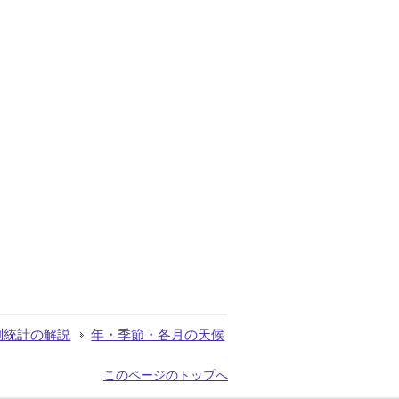
測統計の解説
年・季節・各月の天候
このページのトップへ