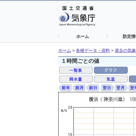
ホーム
防災情
ホーム
>
各種データ・資料
>
過去の気象
１時間ごとの値