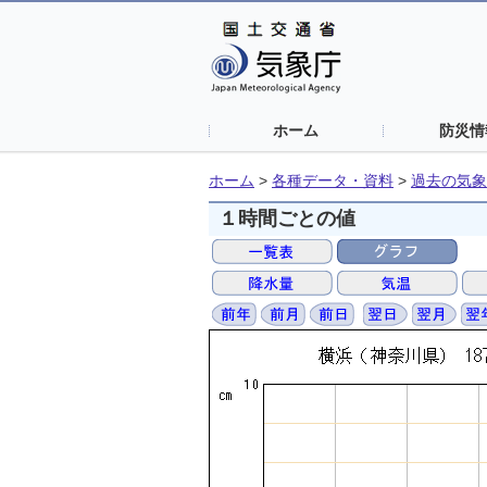
ホーム
防災情
ホーム
>
各種データ・資料
>
過去の気象
１時間ごとの値