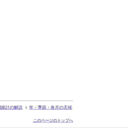
測統計の解説
年・季節・各月の天候
このページのトップへ