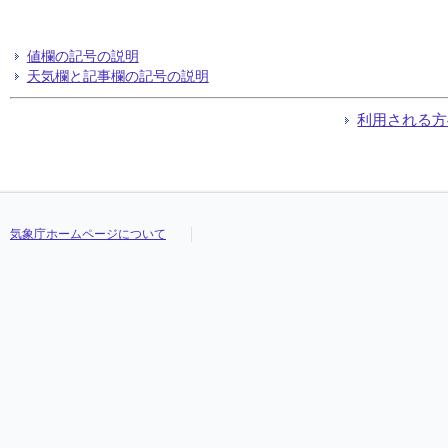
値欄の記号の説明
天気欄と記事欄の記号の説明
利用される方
気象庁ホームページについて