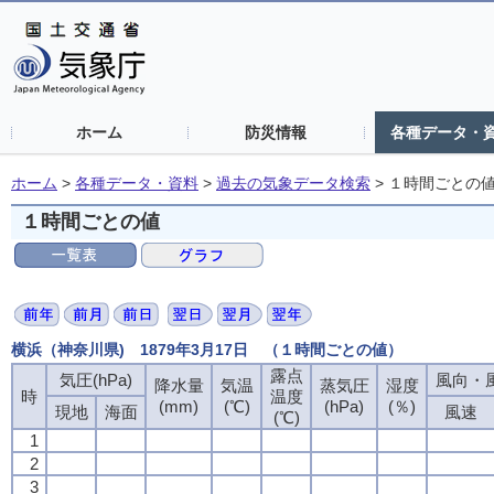
ホーム
防災情報
各種データ・
ホーム
>
各種データ・資料
>
過去の気象データ検索
>
１時間ごとの
１時間ごとの値
横浜（神奈川県) 1879年3月17日 （１時間ごとの値）
露点
気圧(hPa)
風向・風
降水量
気温
蒸気圧
湿度
時
温度
(mm)
(℃)
(hPa)
(％)
現地
海面
風速
(℃)
1
2
3