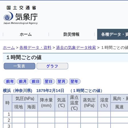
ホーム
防災情報
各種データ・
ホーム
>
各種データ・資料
>
過去の気象データ検索
>
１時間ごとの
１時間ごとの値
横浜（神奈川県) 1879年2月14日 （１時間ごとの値）
露点
露点
露点
露点
気圧(hPa)
気圧(hPa)
気圧(hPa)
気圧(hPa)
風向・風
風向・風
風向・風
風向・風
降水量
降水量
降水量
降水量
気温
気温
気温
気温
蒸気圧
蒸気圧
蒸気圧
蒸気圧
湿度
湿度
湿度
湿度
時
時
時
時
温度
温度
温度
温度
(mm)
(mm)
(mm)
(mm)
(℃)
(℃)
(℃)
(℃)
(hPa)
(hPa)
(hPa)
(hPa)
(％)
(％)
(％)
(％)
現地
現地
現地
現地
海面
海面
海面
海面
風速
風速
風速
風速
(℃)
(℃)
(℃)
(℃)
1
1
1
1
2
2
2
2
3
3
3
3