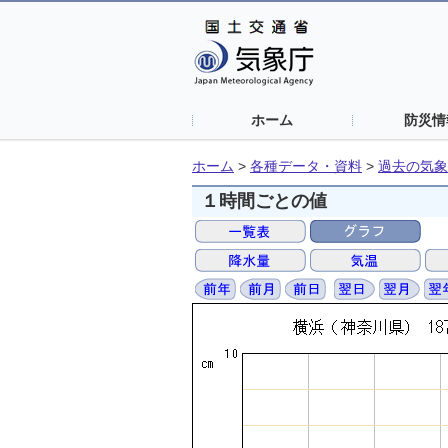
ホーム
防災情
ホーム
>
各種データ・資料
>
過去の気象
１時間ごとの値