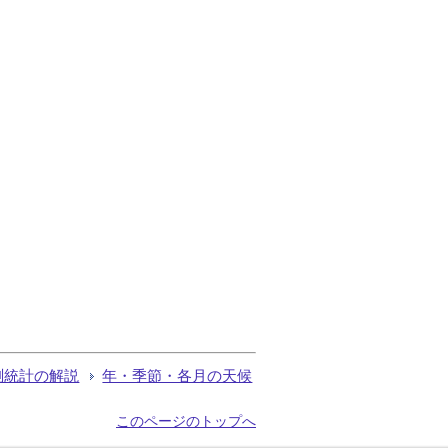
測統計の解説
年・季節・各月の天候
このページのトップへ