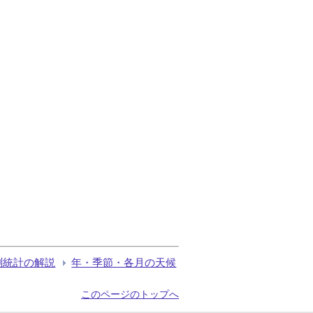
測統計の解説
年・季節・各月の天候
このページのトップへ