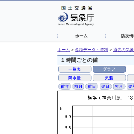
ホーム
防災情
ホーム
>
各種データ・資料
>
過去の気象
１時間ごとの値