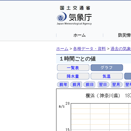
ホーム
防災情
ホーム
>
各種データ・資料
>
過去の気象
１時間ごとの値