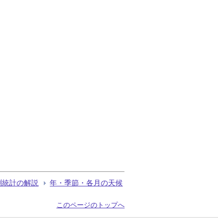
測統計の解説
年・季節・各月の天候
このページのトップへ