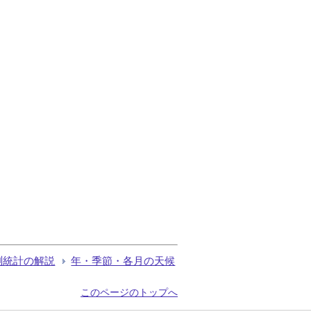
測統計の解説
年・季節・各月の天候
このページのトップへ