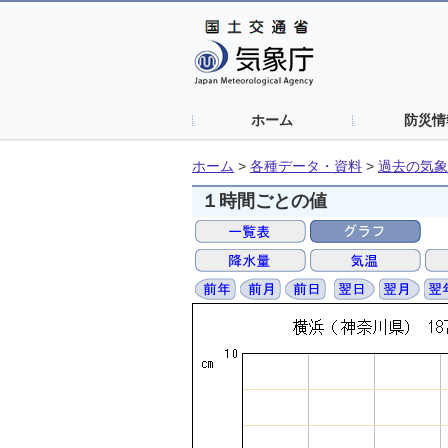
ホーム
防災情
ホーム
>
各種データ・資料
>
過去の気象
１時間ごとの値