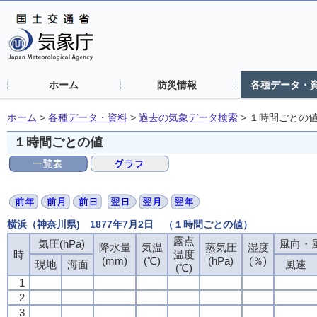
ホーム
防災情報
各種データ・
ホーム
>
各種データ・資料
>
過去の気象データ検索
>
１時間ごとの
１時間ごとの値
横浜（神奈川県) 1877年7月2日 （１時間ごとの値）
露点
気圧(hPa)
風向・風
降水量
気温
蒸気圧
湿度
時
温度
(mm)
(℃)
(hPa)
(％)
現地
海面
風速
(℃)
1
2
3