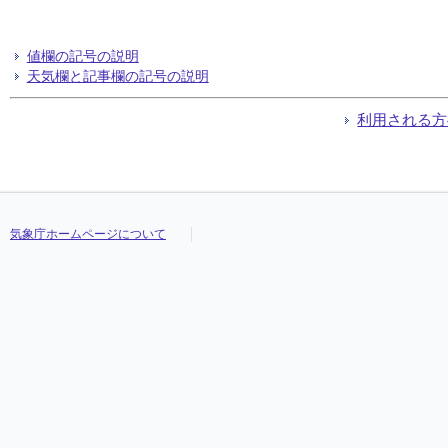
値欄の記号の説明
天気欄と記事欄の記号の説明
利用される方
気象庁ホームページについて