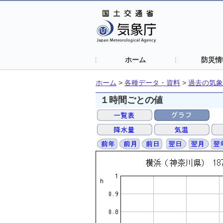
ホーム
防災情
ホーム
>
各種データ・資料
>
過去の気象
１時間ごとの値