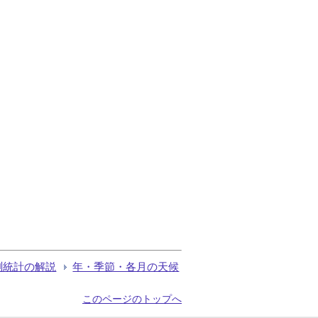
測統計の解説
年・季節・各月の天候
このページのトップへ