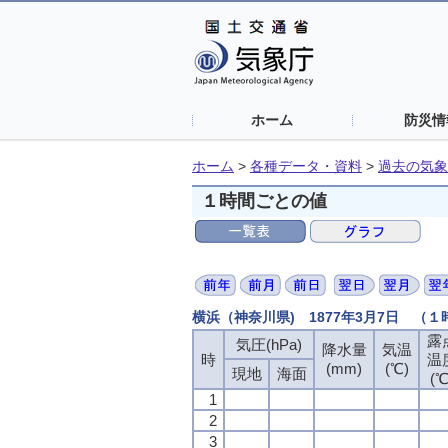
ホーム
防災情
ホーム
>
各種データ・資料
>
過去の気象
１時間ごとの値
横浜（神奈川県) 1877年3月7日 （
露
露
露
露
気圧(hPa)
気圧(hPa)
気圧(hPa)
気圧(hPa)
降水量
降水量
降水量
降水量
気温
気温
気温
気温
時
時
時
時
温
温
温
温
(mm)
(mm)
(mm)
(mm)
(℃)
(℃)
(℃)
(℃)
現地
現地
現地
現地
海面
海面
海面
海面
(℃
(℃
(℃
(℃
1
1
1
1
2
2
2
2
3
3
3
3