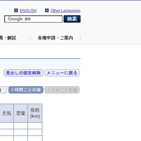
ENGLISH
Other Languages
識・解説
各種申請・ご案内
視程
視程
視程
視程
天気
天気
天気
天気
雲量
雲量
雲量
雲量
(km)
(km)
(km)
(km)