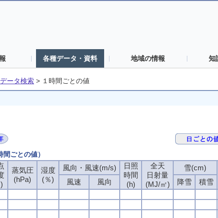
報
各種データ・資料
地域の情報
知
データ検索
>
１時間ごとの値
１時間ごとの値）
点
点
点
点
日照
日照
日照
日照
全天
全天
全天
全天
風向・風速(m/s)
風向・風速(m/s)
風向・風速(m/s)
風向・風速(m/s)
雪(cm)
雪(cm)
雪(cm)
雪(cm)
蒸気圧
蒸気圧
蒸気圧
蒸気圧
湿度
湿度
湿度
湿度
度
度
度
度
時間
時間
時間
時間
日射量
日射量
日射量
日射量
(hPa)
(hPa)
(hPa)
(hPa)
(％)
(％)
(％)
(％)
風速
風速
風速
風速
風向
風向
風向
風向
降雪
降雪
降雪
降雪
積雪
積雪
積雪
積雪
)
)
)
)
(h)
(h)
(h)
(h)
(MJ/㎡)
(MJ/㎡)
(MJ/㎡)
(MJ/㎡)