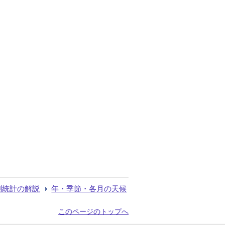
測統計の解説
年・季節・各月の天候
このページのトップへ