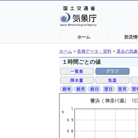
ホーム
防災情
ホーム
>
各種データ・資料
>
過去の気象
１時間ごとの値