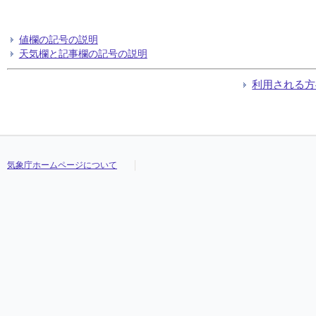
値欄の記号の説明
天気欄と記事欄の記号の説明
利用される方
気象庁ホームページについて