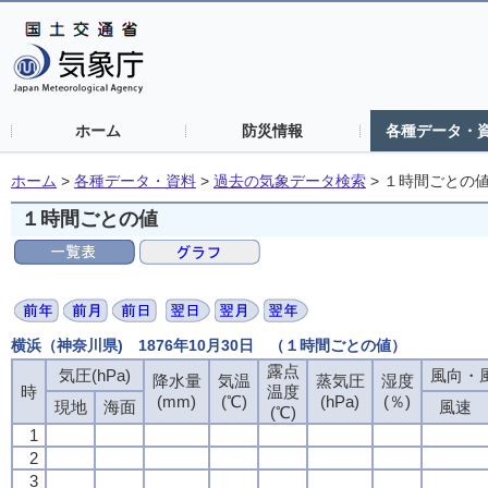
ホーム
防災情報
各種データ・
ホーム
>
各種データ・資料
>
過去の気象データ検索
>
１時間ごとの
１時間ごとの値
横浜（神奈川県) 1876年10月30日 （１時間ごとの値）
露点
気圧(hPa)
風向・風
降水量
気温
蒸気圧
湿度
時
温度
(mm)
(℃)
(hPa)
(％)
現地
海面
風速
(℃)
1
2
3