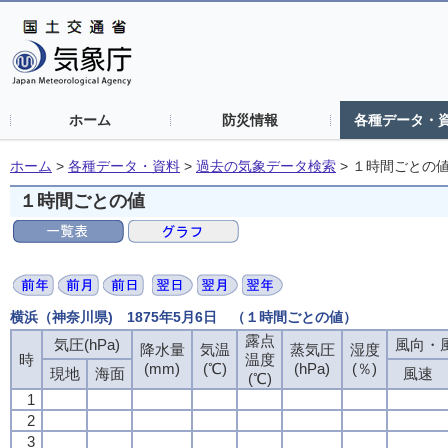
ホーム
防災情報
各種データ・
ホーム
>
各種データ・資料
>
過去の気象データ検索
>
１時間ごとの
１時間ごとの値
横浜（神奈川県) 1875年5月6日 （１時間ごとの値）
露点
露点
露点
露点
気圧(hPa)
気圧(hPa)
気圧(hPa)
気圧(hPa)
風向・風
風向・風
風向・風
風向・風
降水量
降水量
降水量
降水量
気温
気温
気温
気温
蒸気圧
蒸気圧
蒸気圧
蒸気圧
湿度
湿度
湿度
湿度
時
時
時
時
温度
温度
温度
温度
(mm)
(mm)
(mm)
(mm)
(℃)
(℃)
(℃)
(℃)
(hPa)
(hPa)
(hPa)
(hPa)
(％)
(％)
(％)
(％)
現地
現地
現地
現地
海面
海面
海面
海面
風速
風速
風速
風速
(℃)
(℃)
(℃)
(℃)
1
1
1
1
2
2
2
2
3
3
3
3