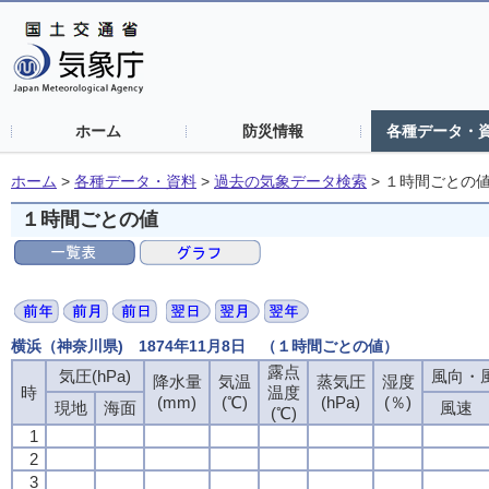
ホーム
防災情報
各種データ・
ホーム
>
各種データ・資料
>
過去の気象データ検索
>
１時間ごとの
１時間ごとの値
横浜（神奈川県) 1874年11月8日 （１時間ごとの値）
露点
露点
露点
露点
気圧(hPa)
気圧(hPa)
気圧(hPa)
気圧(hPa)
風向・風
風向・風
風向・風
風向・風
降水量
降水量
降水量
降水量
気温
気温
気温
気温
蒸気圧
蒸気圧
蒸気圧
蒸気圧
湿度
湿度
湿度
湿度
時
時
時
時
温度
温度
温度
温度
(mm)
(mm)
(mm)
(mm)
(℃)
(℃)
(℃)
(℃)
(hPa)
(hPa)
(hPa)
(hPa)
(％)
(％)
(％)
(％)
現地
現地
現地
現地
海面
海面
海面
海面
風速
風速
風速
風速
(℃)
(℃)
(℃)
(℃)
1
1
1
1
2
2
2
2
3
3
3
3