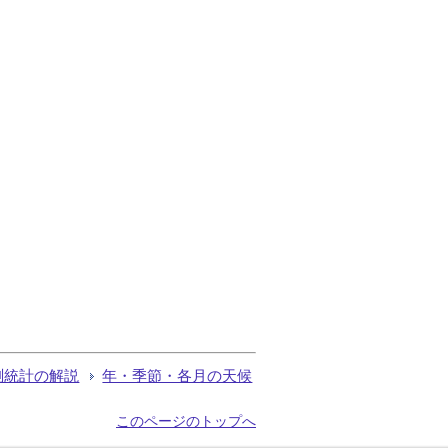
測統計の解説
年・季節・各月の天候
このページのトップへ