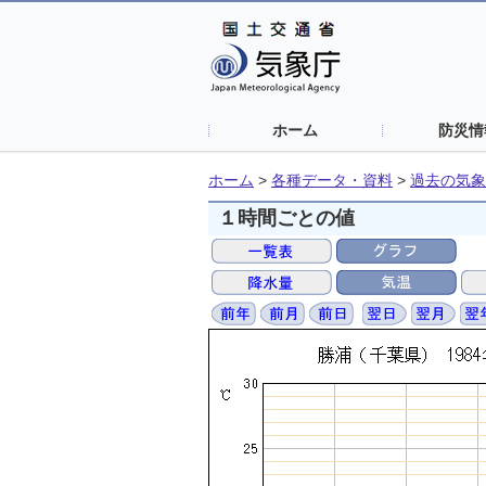
ホーム
防災情
ホーム
>
各種データ・資料
>
過去の気象
１時間ごとの値