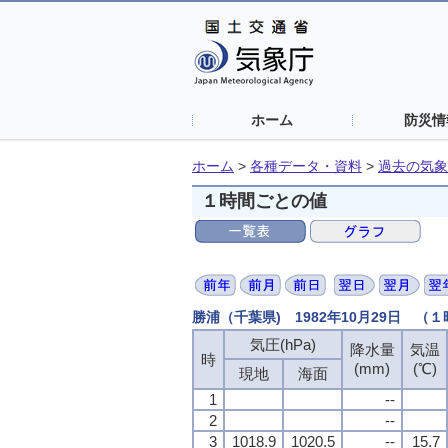
ホーム
防災情
ホーム
>
各種データ・資料
>
過去の気象
１時間ごとの値
勝浦（千葉県) 1982年10月29日 （
気圧(hPa)
降水量
気温
時
(mm)
(℃)
現地
海面
1
--
2
--
3
1018.9
1020.5
--
15.7