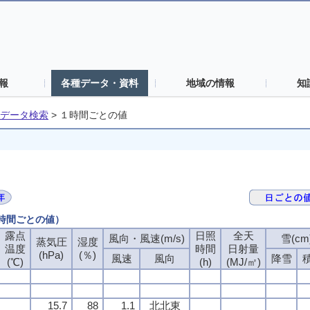
報
各種データ・資料
地域の情報
知
データ検索
>
１時間ごとの値
１時間ごとの値）
露点
日照
全天
風向・風速(m/s)
雪(cm
蒸気圧
湿度
温度
時間
日射量
(hPa)
(％)
風速
風向
降雪
(℃)
(h)
(MJ/㎡)
15.7
88
1.1
北北東