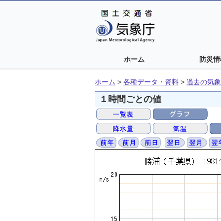
ホーム
防災情
ホーム
>
各種データ・資料
>
過去の気象
１時間ごとの値