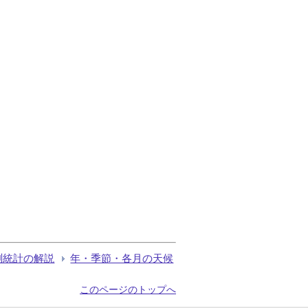
測統計の解説
年・季節・各月の天候
このページのトップへ