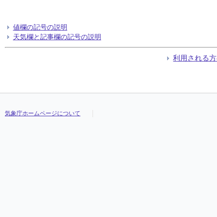
値欄の記号の説明
天気欄と記事欄の記号の説明
利用される方
気象庁ホームページについて