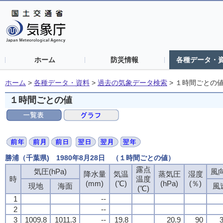
ホーム
防災情報
各種データ・
ホーム
>
各種データ・資料
>
過去の気象データ検索
>
１時間ごとの
１時間ごとの値
勝浦（千葉県) 1980年8月28日 （１時間ごとの値）
露点
気圧(hPa)
風向
降水量
気温
蒸気圧
湿度
時
温度
(mm)
(℃)
(hPa)
(％)
現地
海面
風
(℃)
1
--
2
--
3
1009.8
1011.3
--
19.8
20.9
90
3