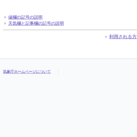
値欄の記号の説明
天気欄と記事欄の記号の説明
利用される方
気象庁ホームページについて