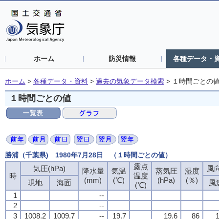
ホーム
防災情報
各種データ・
ホーム
>
各種データ・資料
>
過去の気象データ検索
>
１時間ごとの
１時間ごとの値
勝浦（千葉県) 1980年7月28日 （１時間ごとの値）
露点
気圧(hPa)
風向
降水量
気温
蒸気圧
湿度
時
温度
(mm)
(℃)
(hPa)
(％)
現地
海面
風
(℃)
1
--
2
--
3
1008.2
1009.7
--
19.7
19.6
86
1