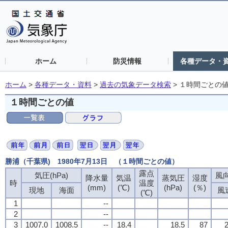
ホーム
防災情報
各種データ・
ホーム
>
各種データ・資料
>
過去の気象データ検索
>
１時間ごとの
１時間ごとの値
勝浦（千葉県) 1980年7月13日 （１時間ごとの値）
露点
気圧(hPa)
風向
降水量
気温
蒸気圧
湿度
時
温度
(mm)
(℃)
(hPa)
(％)
現地
海面
風
(℃)
1
--
2
--
3
1007.0
1008.5
--
18.4
18.5
87
2