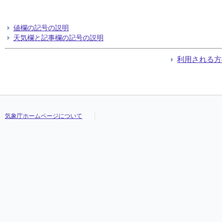
値欄の記号の説明
天気欄と記事欄の記号の説明
利用される方
気象庁ホームページについて